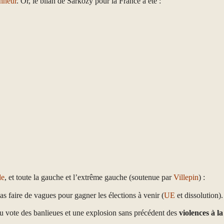
nneur
. Or, le bilan de Sarkozy pour la France a été :
de
, et toute la gauche et l’extrême gauche (soutenue par
Villepin
) :
as faire de vagues pour gagner les élections à venir (
UE
et dissolution).
u vote des banlieues et une explosion sans précédent des
violences à l