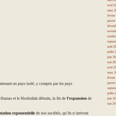
mai 20
avril 2
mars 2
février
janvie
décemb
novem
octobr
septem
août 2
juillet
juin 2
mai 20
avril 2
mars 2
février
janvie
ntenant un pays isolé, y compris par les pays
septem
juillet
 Hamas et le Hezbollah détruits, la fin de
l’expansion
de
juin 2
mai 20
tation exponentielle
de nos sociétés, qu’ils n’arrivent