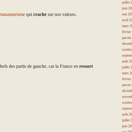
juillet
juin 2
munautarisme
qui
crache
sur nos valeurs.
mai 20
avril 2
mars 2
février
janvie
décemb
octobr
septem
août 2
hefs des partis de gauche, car la France en
ressort
juillet
mars 2
février
janvie
décemb
novem
octobr
septem
août 2
juillet
juin 2