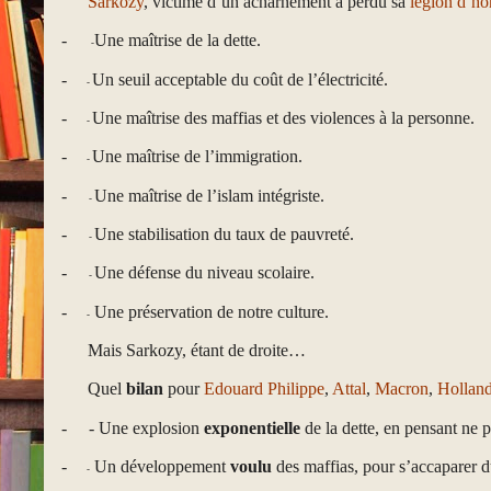
Sarkozy
, victime d’un acharnement a perdu sa
légion d’ho
-
Une maîtrise de la dette.
-
-
Un seuil acceptable du coût de l’électricité.
-
-
Une maîtrise des maffias et des violences à la personne.
-
-
Une maîtrise de l’immigration.
-
-
Une maîtrise de l’islam intégriste.
-
-
Une stabilisation du taux de pauvreté.
-
-
Une défense du niveau scolaire.
-
-
Une préservation de notre culture.
-
Mais Sarkozy, étant de droite…
Quel
bilan
pour
Edouard Philippe
,
Attal
,
Macron
,
Hollan
-
- Une explosion
exponentielle
de la dette, en pensant ne p
-
Un développement
voulu
des maffias, pour s’accaparer d
-