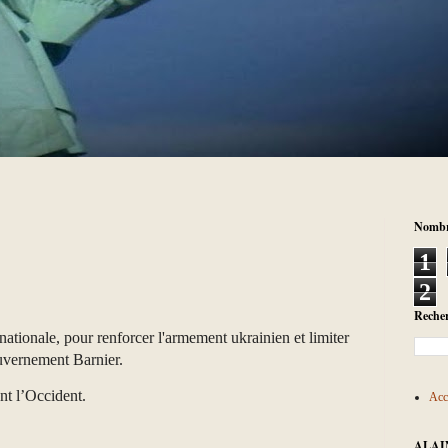
Nombre
1
2
Recher
ationale, pour renforcer l'armement ukrainien et limiter
uvernement Barnier.
ent l’Occident.
Acc
ALAI