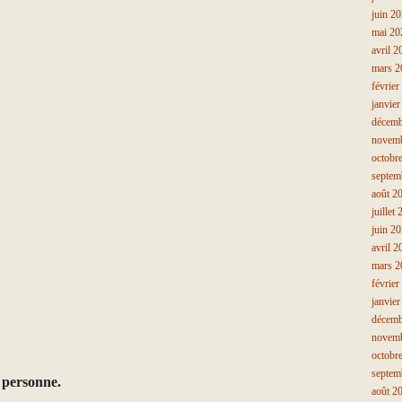
juin 2
mai 20
avril 2
mars 2
février
janvie
décemb
novem
octobr
septem
août 2
juillet
juin 2
avril 2
mars 2
février
janvie
décemb
novem
octobr
septem
a personne.
août 2