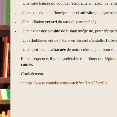
-
Une forte hausse du coût de l’électricité en raison de la
de
-
-
Une explosion de l’immigration
clandestine
, uniquement 
-
-
Une inflation
record
du taux de pauvreté (1).
-
-
Une expansion
voulue
de l’islam intégriste, pour récupére
-
-
Un affaiblissement de l’école en laissant s’installer
l’obs
-
-
Une destruction
acharnée
de notre culture par amour du c
-
En conséquence, il serait préférable d’attribuer une
légion
ruinée.
Cordialement.
https://www.youtube.com/watch?v=HAbT5taziLs
1/