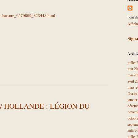
-de-fracture_6579869_823448.html
nom de
Affich
Signa
Archiv
juillet
juin 2
mai 20
avril 2
mars 2
février
janvie
/ HOLLANDE : LÉGION DU
décemb
novem
octobr
septem
août 2
juillet