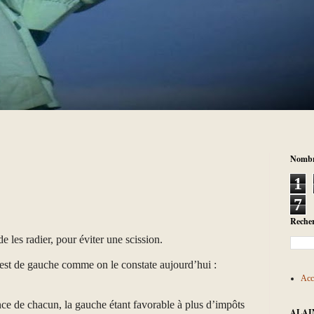
Nombre
1
7
Recher
de les radier, pour éviter une scission.
nu est de gauche comme on le constate aujourd’hui :
Acc
dance de chacun, la gauche étant favorable à plus d’impôts
ALAI