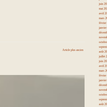
juin 2
mai 20
avril 2
mars 2
février
janvie
décemb
novem
octobr
septem
Article plus ancien
août 2
juillet
juin 2
avril 2
mars 2
février
janvie
décemb
novem
octobr
septem
août 2